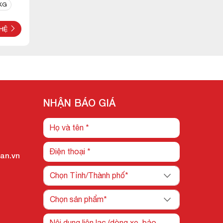
 KG
 HỆ
NHẬN BÁO GIÁ
an.vn