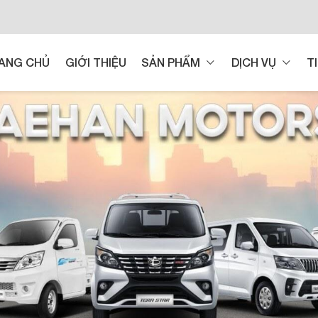
ANG CHỦ
GIỚI THIỆU
SẢN PHẨM
DỊCH VỤ
T