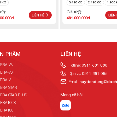
TERA345SL
0 KG
3.490 KG
2.490 KG
1.900
(*):
Giá từ(*):
LIÊN HỆ
LIÊN
00.000đ
481.000.000đ
N PHẨM
LIÊN HỆ
TERA-V8
0911 881 088
Hotline:
TERA-V6
0911 881 088
Dịch vụ:
TERA-V
huytiendung@daeh
Email:
TERA STAR
Mạng xã hội
TERA STAR PLUS
TERA100S
TERA180