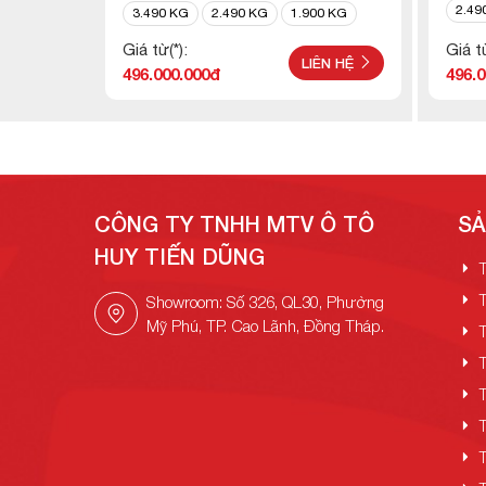
PLUS, TERA190SL PLUS
2.49
3.490 KG
2.490 KG
1.900 KG
Giá từ(*):
Giá từ
LIÊN HỆ
496.000.000đ
496.0
CÔNG TY TNHH MTV Ô TÔ
SẢ
HUY TIẾN DŨNG
Showroom: Số 326, QL30, Phường
Mỹ Phú, TP. Cao Lãnh, Đồng Tháp.