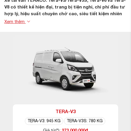
Xe tải van TERACO: Tera-V3/Tera-V3S, Tera-V6 và Tera-
V8 có thiết kế hiện đại, trang bị tiện nghi, chi phí đầu tư
hợp lý, hiệu suất chuyên chở cao, siêu tiết kiệm nhiên
liệu và di chuyển linh hoạt. Tải van TERACO là giải pháp
Xem thêm
vận tải tối ưu cho cá nhân, hộ kinh doanh, doanh
nghiệp,...
TERA-V3
TERA-V3: 945 KG
TERA-V3S: 780 KG
273.000.000đ
Giá từ(*):