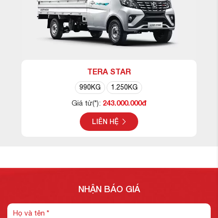
TERA STAR
990KG
1.250KG
243.000.000đ
Giá từ(*):
LIÊN HỆ
NHẬN BÁO GIÁ