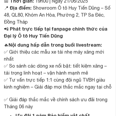
Thời gian:
📅
19h00 | Ngày 21/06/2025
Địa điểm:
📍
Showroom Ô tô Huy Tiến Dũng – Số
48, QL80, Khóm An Hòa, Phường 2, TP Sa Đéc,
Đồng Tháp
Phát trực tiếp tại fanpage chính thức của
📲
Đại lý Ô tô Huy Tiến Dũng
Nội dung hấp dẫn trong buổi livestream:
🔥
✅ Giới thiệu các mẫu xe tải nhẹ máy xăng mới
nhất
✅ So sánh các dòng xe nổi bật: tiết kiệm xăng –
tải trọng linh hoạt – vận hành mạnh mẽ
✅ Tư vấn trực tiếp 1:1 cùng đội ngũ TVBH giàu
kinh nghiệm – Giải đáp mọi thắc mắc ngay tại chỗ
✅ Giải đáp thắc mắc về chính sách ưu đãi trong
Tháng 06 này
Ưu đãi 1 năm Bảo hiểm vật chất