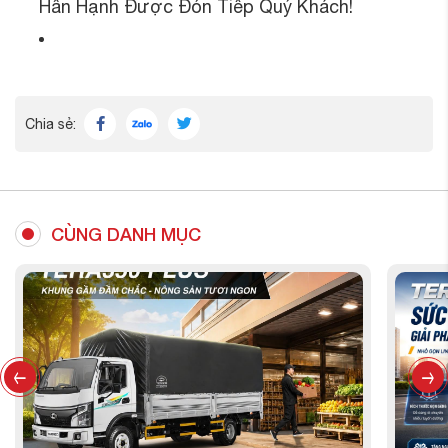
Hân Hạnh Được Đón Tiếp Quý Khách!
Chia sẻ:
CÙNG DANH MỤC