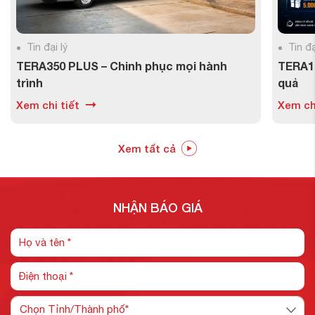
Tin đại lý
Tin đạ
TERA350 PLUS – Chinh phục mọi hành
TERA15
trình
quả
Xem chi tiết
Xem chi
Xem tất cả
NHẬN BÁO GIÁ