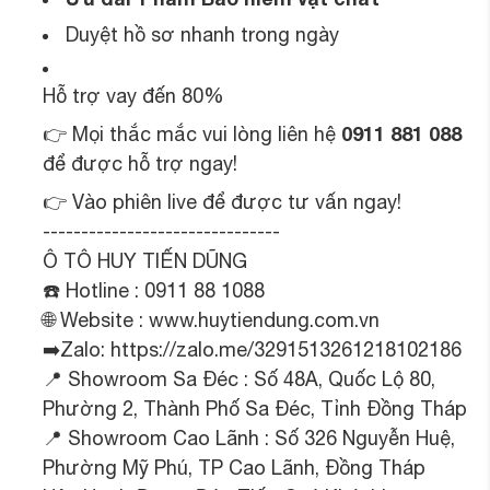
Duyệt hồ sơ nhanh trong ngày
Hỗ trợ vay đến 80%
0911 881 088
👉 Mọi thắc mắc vui lòng liên hệ
để được hỗ trợ ngay!
👉 Vào phiên live để được tư vấn ngay!
-------------------------------
Ô TÔ HUY TIẾN DŨNG
☎️ Hotline : 0911 88 1088
🌐 Website : www.huytiendung.com.vn
➡️Zalo: https://zalo.me/3291513261218102186
📍 Showroom Sa Đéc : Số 48A, Quốc Lộ 80,
Phường 2, Thành Phố Sa Đéc, Tỉnh Đồng Tháp
📍 Showroom Cao Lãnh : Số 326 Nguyễn Huệ,
Phường Mỹ Phú, TP Cao Lãnh, Đồng Tháp