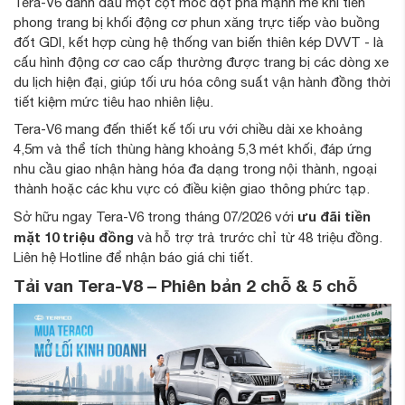
Tera-V6 đánh dấu một cột mốc đột phá mạnh mẽ khi tiên
phong trang bị khối động cơ phun xăng trực tiếp vào buồng
đốt GDI, kết hợp cùng hệ thống van biến thiên kép DVVT - là
cấu hình động cơ cao cấp thường được trang bị các dòng xe
du lịch hiện đại, giúp tối ưu hóa công suất vận hành đồng thời
tiết kiệm mức tiêu hao nhiên liệu.
Tera-V6 mang đến thiết kế tối ưu với chiều dài xe khoảng
4,5m và thể tích thùng hàng khoảng 5,3 mét khối, đáp ứng
nhu cầu giao nhận hàng hóa đa dạng trong nội thành, ngoại
thành hoặc các khu vực có điều kiện giao thông phức tạp.
ưu đãi tiền
Sở hữu ngay Tera-V6 trong tháng 07/2026 với
mặt 10 triệu đồng
và hỗ trợ trả trước chỉ từ 48 triệu đồng.
Liên hệ Hotline để nhận báo giá chi tiết.
Tải van Tera-V8 – Phiên bản 2 chỗ & 5 chỗ