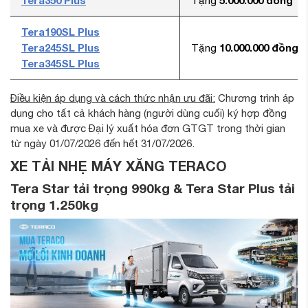
Tera350 Plus
5.000.000 đồng
Tặng
Tera190SL Plus
Tera245SL Plus
10.000.000 đồng
Tặng
Tera345SL Plus
Điều kiện áp dụng và cách thức nhận ưu đãi:
Chương trình áp
dụng cho tất cả khách hàng (người dùng cuối) ký hợp đồng
mua xe và được Đại lý xuất hóa đơn GTGT trong thời gian
từ ngày 01/07/2026 đến hết 31/07/2026.
XE TẢI NHẸ MÁY XĂNG TERACO
Tera Star tải trọng 990kg & Tera Star Plus tải
trọng 1.250kg