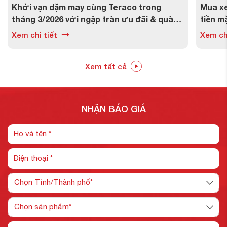
Khởi vạn dặm may cùng Teraco trong
Mua xe
tháng 3/2026 với ngập tràn ưu đãi & quà
tiền m
tặng
7/2026
Xem chi tiết
Xem chi
Xem tất cả
NHẬN BÁO GIÁ