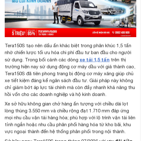
Tera150S tạo nên dấu ấn khác biệt trong phân khúc 1,5 tấn
nhờ chiến lược tối ưu hóa chi phí đầu tư ban đầu cho người
xe tải 1,5 tấn
sử dụng. Trong bối cảnh các dòng
trên thị
trường hiện nay sử dụng động cơ máy dầu với giá thành cao,
Tera150S đã tiên phong trang bị động cơ máy xăng giúp chủ
xe tiết kiệm đáng kể ngân sách đầu tư. Giải pháp này không
chỉ giảm bớt áp lực tài chính mà còn đẩy nhanh khả năng thu
hồi vốn cho các doanh nghiệp và hộ kinh doanh.
Xe sở hữu không gian chở hàng ấn tượng với chiều dài lọt
lòng thùng 3.550 mm và chiều rộng đạt 1.710 mm đáp ứng
mọi nhu cầu vận tải hàng hóa; phù hợp với lộ trình vận tải liên
tỉnh ngắn hoặc nhu cầu phân phối hàng hóa từ kho bãi, khu
vực ngoại thành đến hệ thống phân phối trong nội thành.
ưu đãi tiền