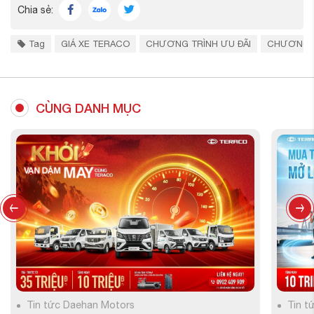
Chia sẻ:
Tag
GIÁ XE TERACO
CHƯƠNG TRÌNH ƯU ĐÃI
CHƯƠNG T
CÙNG DANH MỤC
Tin tức Daehan Motors
Tin t