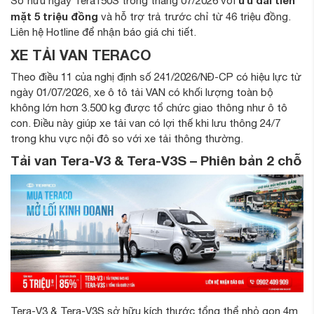
Sở hữu ngay Tera150S trong tháng 07/2026 với
mặt 5 triệu đồng
và hỗ trợ trả trước chỉ từ 46 triệu đồng.
Liên hệ Hotline để nhận báo giá chi tiết.
XE TẢI VAN TERACO
Theo điều 11 của nghị định số 241/2026/NĐ-CP có hiệu lực từ
ngày 01/07/2026, xe ô tô tải VAN có khối lượng toàn bộ
không lớn hơn 3.500 kg được tổ chức giao thông như ô tô
con. Điều này giúp xe tải van có lợi thế khi lưu thông 24/7
trong khu vực nội đô so với xe tải thông thường.
Tải van Tera-V3 & Tera-V3S – Phiên bản 2 chỗ
Tera-V3 & Tera-V3S sở hữu kích thước tổng thể nhỏ gọn 4m