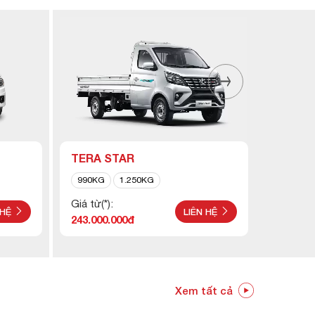
TERA STAR
TERA 
990KG
1.250KG
1.250K
Giá từ(*):
Giá từ(*)
 HỆ
LIÊN HỆ
243.000.000đ
248.000
Xem tất cả