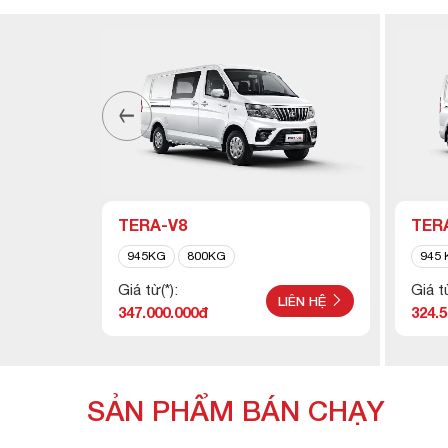
TERA-V8
TER
945KG
800KG
945 
Giá từ(*):
Giá từ
ÊN HỆ
LIÊN HỆ
347.000.000đ
324.
SẢN PHẨM BÁN CHẠY