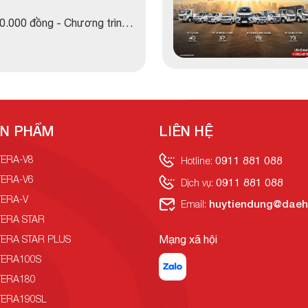
00.000 đồng - Chương trình
àng mua xe tải nhẹ và xe tải
N PHẨM
LIÊN HỆ
TERA-V8
0911 881 088
Hotline:
TERA-V6
0911 881 088
Dịch vụ:
TERA-V
huytiendung@daeh
Email:
TERA STAR
Mạng xã hội
TERA STAR PLUS
TERA100S
TERA180
TERA190SL