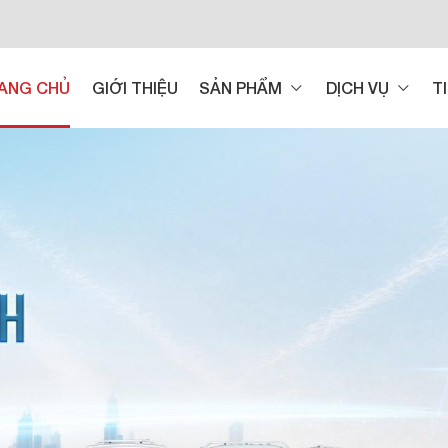
ANG CHỦ
GIỚI THIỆU
SẢN PHẨM
DỊCH VỤ
T