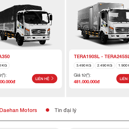
A350
TERA190SL - TERA245SL
TERA345SL
0 KG
3.490 KG
2.490 KG
1.900
(*):
Giá từ(*):
LIÊN HỆ
LIÊN
000.000đ
481.000.000đ
 Daehan Motors
Tin đại lý