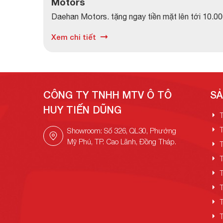
Motors
Daehan Motors. tặng ngay tiền mặt lên tới 10.0
ưu đãi hấp dẫn trên toàn quốc dành tặng khách h
Xem chi tiết
v......
CÔNG TY TNHH MTV Ô TÔ
SẢ
HUY TIẾN DŨNG
Showroom: Số 326, QL30, Phường
Mỹ Phú, TP. Cao Lãnh, Đồng Tháp.