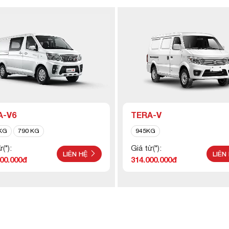
A-V6
TERA-V
KG
790 KG
945KG
(*):
Giá từ(*):
LIÊN HỆ
LIÊN
500.000đ
314.000.000đ