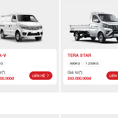
A-V
TERA STAR
KG
990KG
1.250KG
(*):
Giá từ(*):
LIÊN HỆ
LIÊN
000.000đ
243.000.000đ