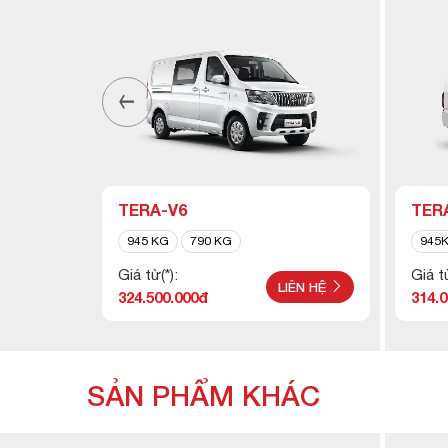
SL -
TERA-V6
TER
00 KG
945 KG
790 KG
945
Giá từ(*):
Giá từ
ÊN HỆ
LIÊN HỆ
324.500.000đ
314.
SẢN PHẨM KHÁC