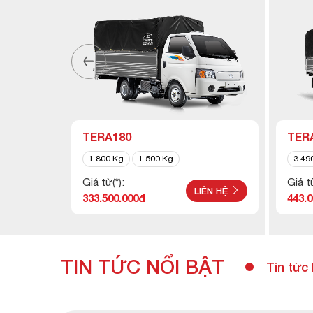
TERA180
TER
1.800 Kg
1.500 Kg
3.49
Giá từ(*):
Giá từ
ÊN HỆ
LIÊN HỆ
333.500.000đ
443.
TIN TỨC NỔI BẬT
Tin tức