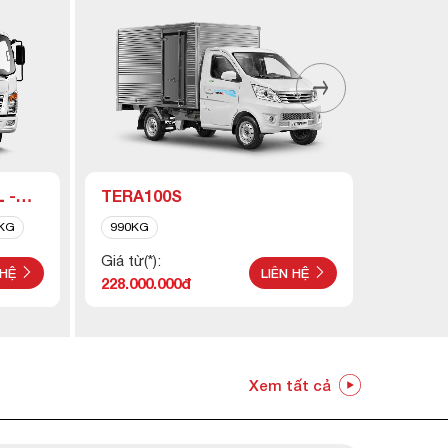
 -
TERA100S
TERA 
 KG
990KG
1.250K
Giá từ(*):
Giá từ(*)
 HỆ
LIÊN HỆ
228.000.000đ
248.000
Xem tất cả