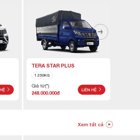
TERA STAR PLUS
TERA1
1.250KG
990KG
Giá từ(*):
Giá từ(*)
 HỆ
LIÊN HỆ
248.000.000đ
228.000
Xem tất cả