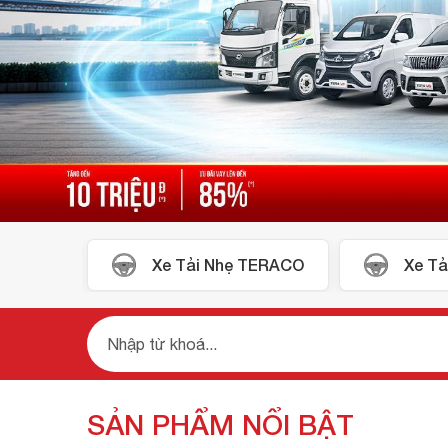
Tải Van
Xe Tải Nhẹ TERACO
Xe Tả
SẢN PHẨM NỔI BẬT